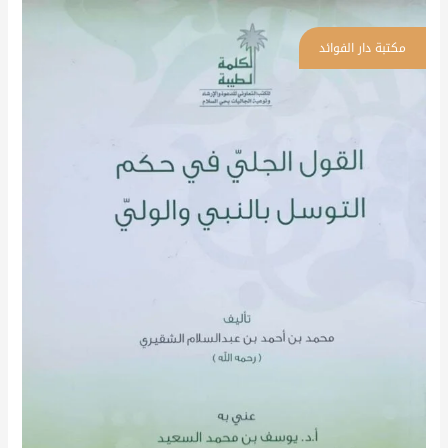
القول
الجلي
في
حكم
التوسل
بالنبي
والولي
\
غلاف