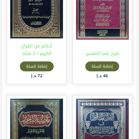
أحكام من القرآن
شرح علم التفسير
الكريم \ 2 مجلد
إضافة للسلة
إضافة للسلة
46
د.إ
72
د.إ