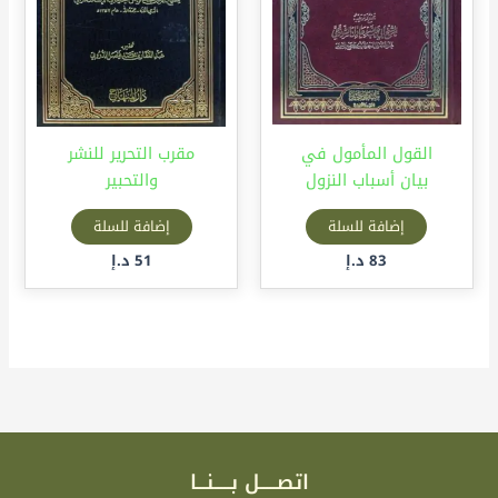
القول المأمول في
مقرب التحرير للنشر
بيان أسباب النزول
والتحبير
إضافة للسلة
إضافة للسلة
83
د.إ
51
د.إ
اتصـــــل بـــــنـــا