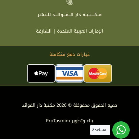
مـــكــــتـــبــة دار الـــفــــوائـــد للــنـشـر
الإمارات العربية المتحدة | الشارقة
خيارات دفع متكاملة
جميع الحقوق محفوظة © 2026 مكتبة دار الفوائد
بناء وتطوير
ProTasmim
مساعدة