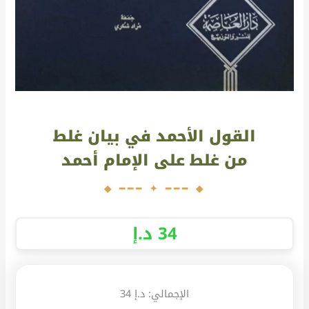
القول الأحمد في بيان غلط
من غلط على الإمام أحمد
34
د.إ
الإجمالي:
د.إ 34