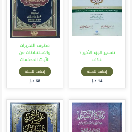
قطوف التحريرات
تفسير الجزء الأخير \
والاستنباطات من
غلاف
الآيات المحكمات
إضافة للسلة
إضافة للسلة
14
د.إ
68
د.إ