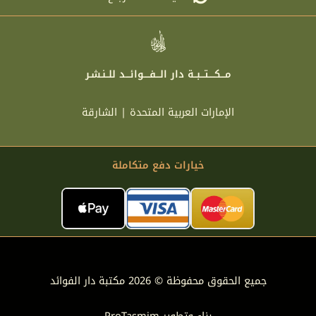
مـــكــــتـــبــة دار الـــفــــوائـــد للــنـشـر
الإمارات العربية المتحدة | الشارقة
خيارات دفع متكاملة
جميع الحقوق محفوظة © 2026 مكتبة دار الفوائد