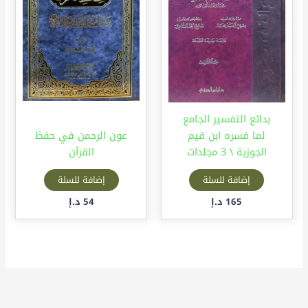
بدائع التفسير الجامع
لما فسره ابن قيم
عون الرحمن في حفظ
الجوزية \ 3 مجلدات
القرآن
إضافة للسلة
إضافة للسلة
165
د.إ
54
د.إ