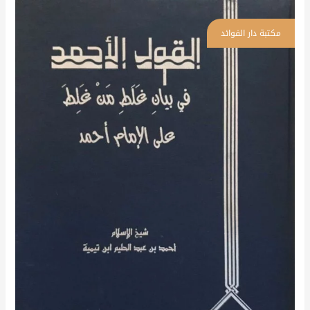
القول
الأحمد
في
بيان
غلط
من
غلط
على
الإمام
أحمد