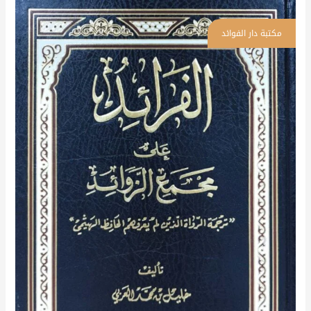
الفرائد
على
مجمع
الزوائد
"ترجمة
الرواة
الذين
لم
يعرفهم
الحافظ
الهيثمي