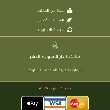
m
نـبـذة عـن المكتبة
الشروط والأحكام
سياسة الاسترجاع
مـــكــــتـــبــة دار الـــفــــوائـــد للــنـشـر
الإمارات العربية المتحدة | الشارقة
خيارات دفع متكاملة