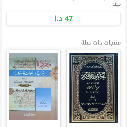
مجلد
47
د.إ
منتجات ذات صلة