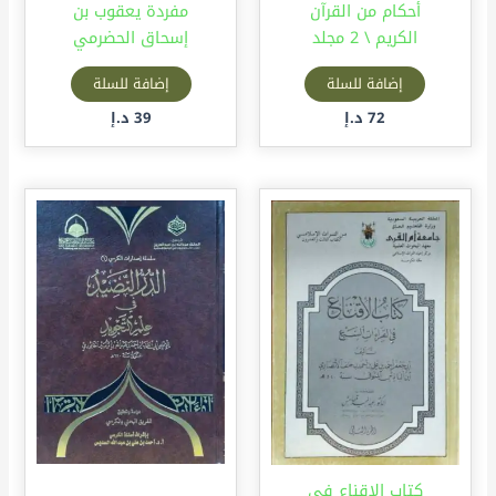
أحكام من القرآن
مفردة يعقوب بن
الكريم \ 2 مجلد
إسحاق الحضرمي
إضافة للسلة
إضافة للسلة
72
د.إ
39
د.إ
كتاب الإقناع في