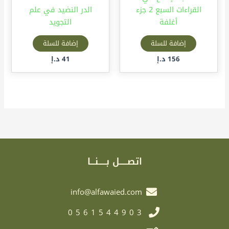
القراءات السبع 2 جزء
الدر النضيد في علم
أغلفة
التجويد
إضافة للسلة
إضافة للسلة
156
د.إ
41
د.إ
اتصـــــل بـــــنـــا
info@alfawaied.com
0561544903