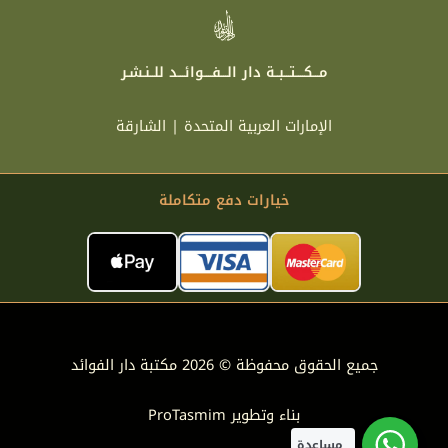
مـــكــــتـــبــة دار الـــفــــوائـــد للــنـشـر
الإمارات العربية المتحدة | الشارقة
خيارات دفع متكاملة
جميع الحقوق محفوظة © 2026 مكتبة دار الفوائد
بناء وتطوير
ProTasmim
مساعدة