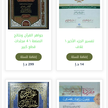
جواهر القرآن ونتائج
تفسير الجزء الأخير \
الصنعة \ 4 مجلدات
غلاف
قطع كبير
إضافة للسلة
إضافة للسلة
14
د.إ
299
د.إ