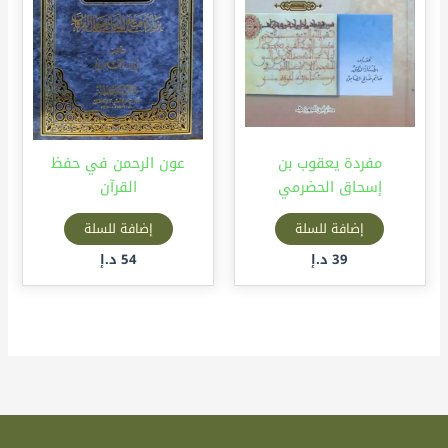
مفردة يعقوب بن
عون الرحمن في حفظ
إسحاق الحضرمي
القرآن
إضافة للسلة
إضافة للسلة
39
د.إ
54
د.إ