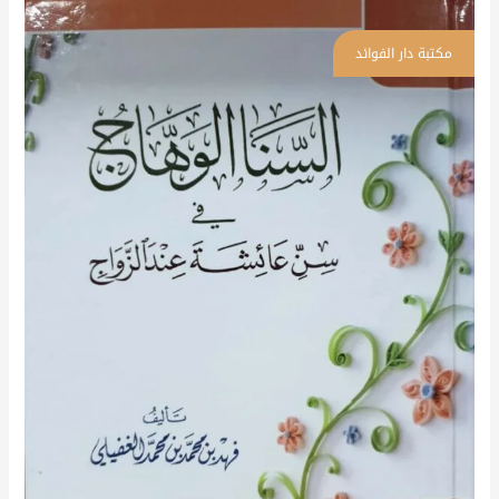
السنا
الوهاج
في
سن
عائشة
عندالزواج