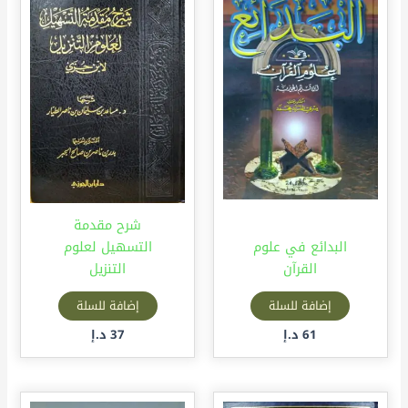
شرح مقدمة
البدائع في علوم
التسهيل لعلوم
القرآن
التنزيل
إضافة للسلة
إضافة للسلة
61
د.إ
37
د.إ