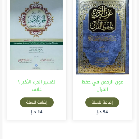
عون الرحمن في حفظ
تفسير الجزء الأخير \
القرآن
غلاف
إضافة للسلة
إضافة للسلة
54
د.إ
14
د.إ