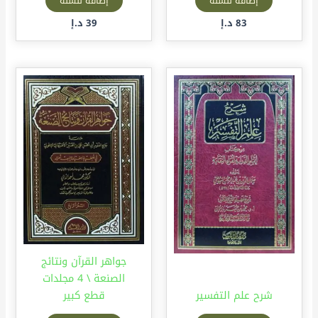
إضافة للسلة
إضافة للسلة
83
د.إ
39
د.إ
جواهر القرآن ونتائج
الصنعة \ 4 مجلدات
شرح علم التفسير
قطع كبير