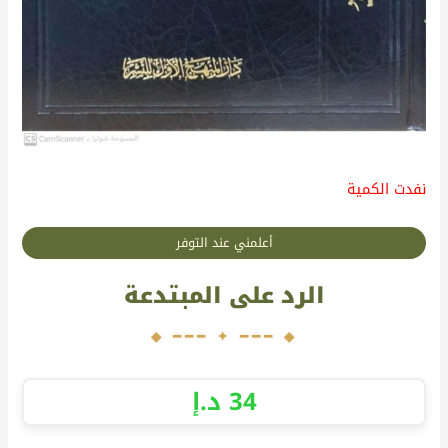
نفدت الكمية
أعلمني عند التوفر
الرد على المبتدعة
34
د.إ