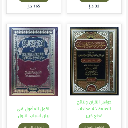
32
د.إ
165
د.إ
جواهر القرآن ونتائج
الصنعة \ 4 مجلدات
القول المأمول في
قطع كبير
بيان أسباب النزول
إضافة للسلة
إضافة للسلة