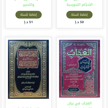
الأحكام التجويدية
والتحبير
إضافة للسلة
إضافة للسلة
50
د.إ
51
د.إ
العجاب في بيان