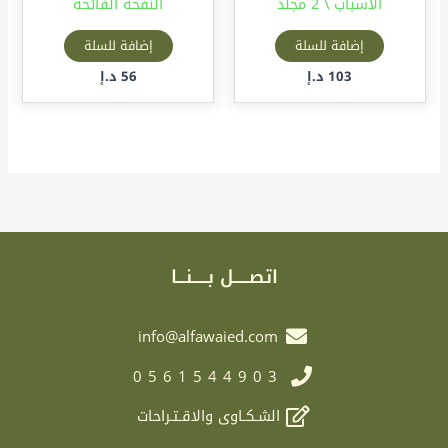
الأسباب \ 2 مجلد
النفحة الفائحة
إضافة للسلة
إضافة للسلة
103
د.إ
56
د.إ
اتصـــــل بـــــنـــا
info@alfawaied.com
0561544903
الشـكـاوى والاقـتـراحات