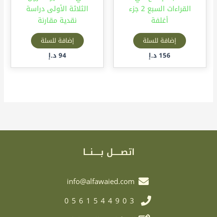
القراءات السبع 2 جزء
الثلاثة الأولى دراسة
أغلفة
نقدية مقارنة
إضافة للسلة
إضافة للسلة
156
د.إ
94
د.إ
اتصـــــل بـــــنـــا
info@alfawaied.com
0561544903