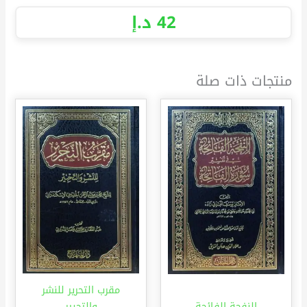
42
د.إ
منتجات ذات صلة
مقرب التحرير للنشر
النفحة الفائحة
والتحبير