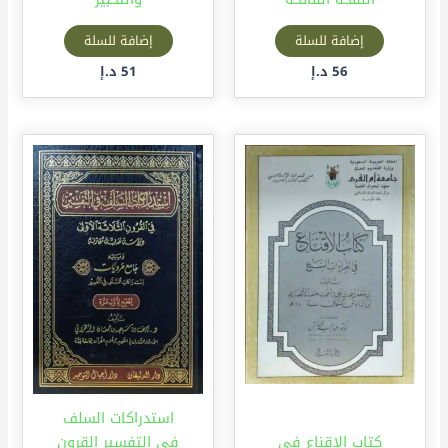
إضافة للسلة
إضافة للسلة
56
د.إ
51
د.إ
استدراكات السلف
كتاب الإقناع في
في التفسير القرون