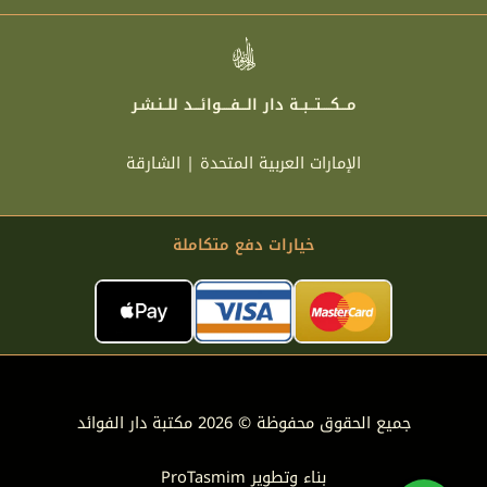
مـــكــــتـــبــة دار الـــفــــوائـــد للــنـشـر
الإمارات العربية المتحدة | الشارقة
خيارات دفع متكاملة
جميع الحقوق محفوظة © 2026 مكتبة دار الفوائد
بناء وتطوير
ProTasmim