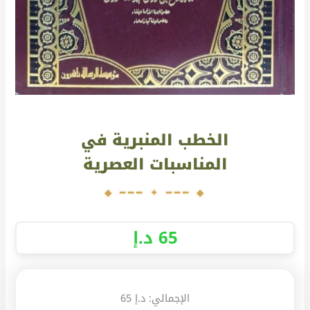
الخطب المنبرية في
المناسبات العصرية
65
د.إ
الإجمالي:
د.إ 65