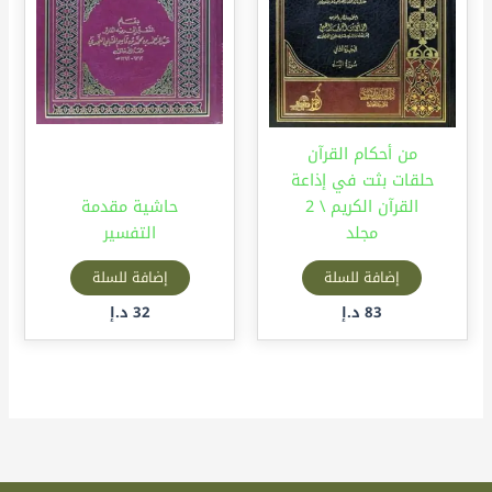
من أحكام القرآن
حلقات بثت في إذاعة
القرآن الكريم \ 2
حاشية مقدمة
مجلد
التفسير
إضافة للسلة
إضافة للسلة
83
د.إ
32
د.إ