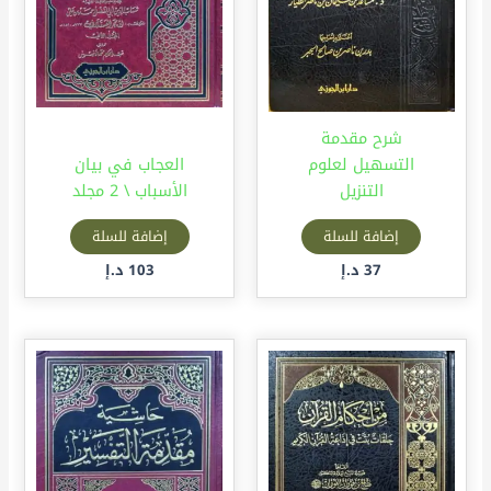
شرح مقدمة
التسهيل لعلوم
العجاب في بيان
التنزيل
الأسباب \ 2 مجلد
إضافة للسلة
إضافة للسلة
37
د.إ
103
د.إ