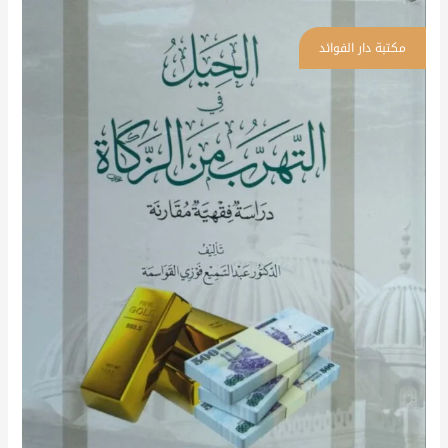
الحيل
في
التهرب
من
الزكاة