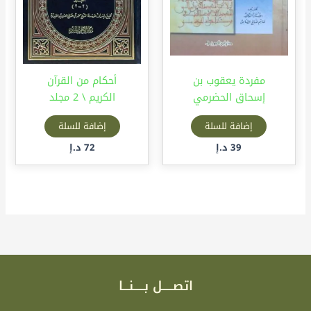
مفردة يعقوب بن
أحكام من القرآن
إسحاق الحضرمي
الكريم \ 2 مجلد
إضافة للسلة
إضافة للسلة
39
د.إ
72
د.إ
اتصـــــل بـــــنـــا