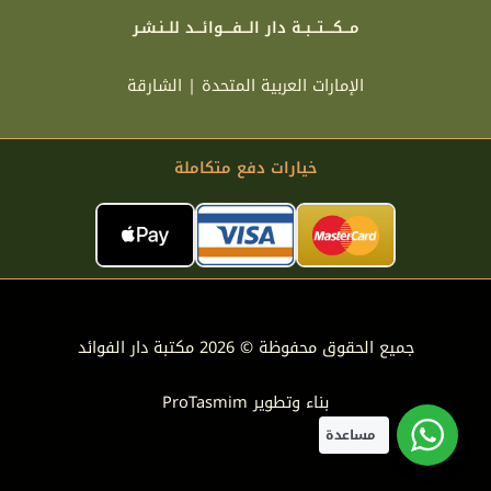
مـــكــــتـــبــة دار الـــفــــوائـــد للــنـشـر
الإمارات العربية المتحدة | الشارقة
خيارات دفع متكاملة
جميع الحقوق محفوظة © 2026 مكتبة دار الفوائد
بناء وتطوير
ProTasmim
مساعدة