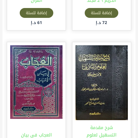
الكريم \ 2 مجلد
القرآن
إضافة للسلة
إضافة للسلة
72
د.إ
61
د.إ
شرح مقدمة
التسهيل لعلوم
العجاب في بيان