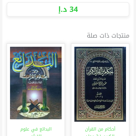
34
د.إ
منتجات ذات صلة
أحكام من القرآن
البدائع في علوم