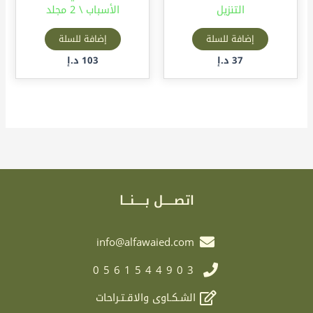
التنزيل
الأسباب \ 2 مجلد
إضافة للسلة
إضافة للسلة
37
د.إ
103
د.إ
اتصـــــل بـــــنـــا
info@alfawaied.com
0561544903
الشـكـاوى والاقـتـراحات