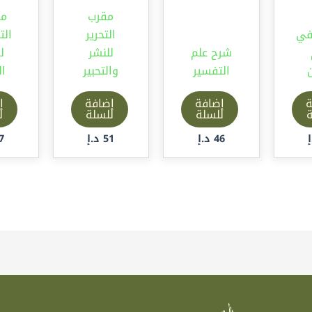
مقرب
مق
 في
التحرير
ال
شرح علم
للنشر
ل
ن
التفسير
والتحبير
ال
ة
إضافة
إضافة
إ
ة
للسلة
للسلة
ل
46
د.إ
51
د.إ
7