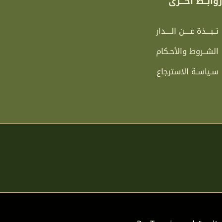
وابــط أخـــرى
نــبـــذة عــــن الــــدار
الشــروط والأحـكام
سـياسـة الاسترجاع