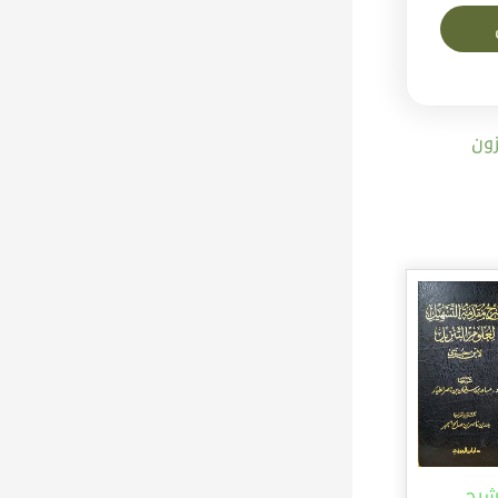
ون
رح