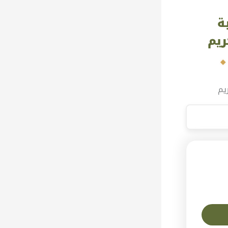
ة
ريم
يم