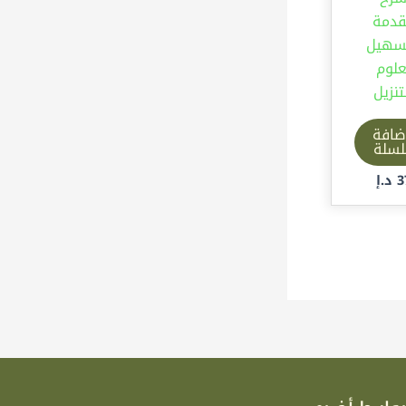
دمة
تسهيل
علوم
تنزيل
ضافة
لسلة
3
د.إ