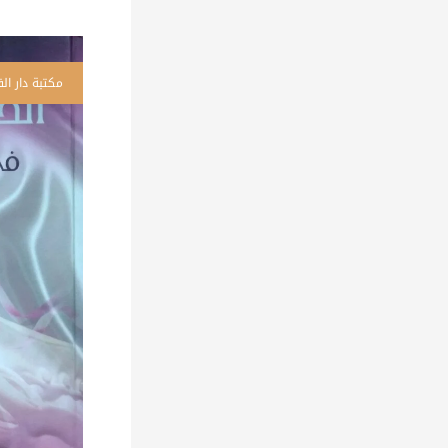
كم
ال
ال
ف
ال
ال