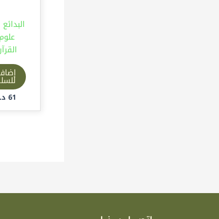
البدائع
علوم
القرآ
إضاف
للسل
61
د.إ