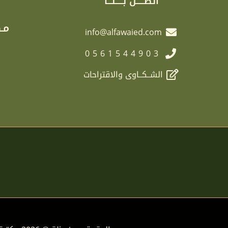
اتصـــــل بـــــنـــا
مـك
info@alfawaied.com
0561544903
الشــكــاوى والاقتراحات