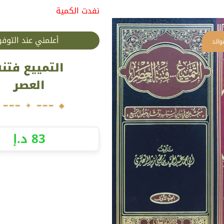
نفدت الكمية
أعلمني عند التوفر
التمييع فتنة
العصر
83
د.إ