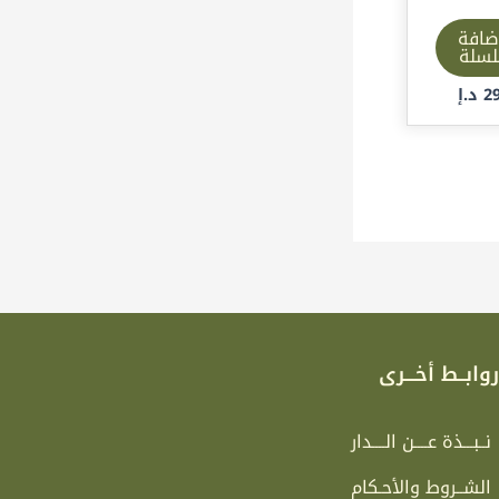
ضافة
لسلة
2
د.إ
وابــط أخـــرى
نــبـــذة عــــن الــــدار
الشــروط والأحـكام