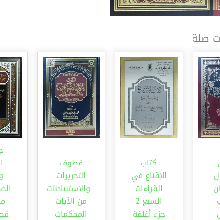
ت صلة
ج
كتاب
قطوف
ال
ل
الإقناع في
التحريرات
و
ن
القراءات
والاستنباطات
السبع 2
من الآيات
مج
جزء أغلفة
المحكمات
قطع