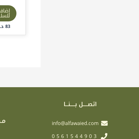
إضاف
للسل
83
د.إ
اتصـــــل بـــــنـــا
مـك
info@alfawaied.com
0561544903