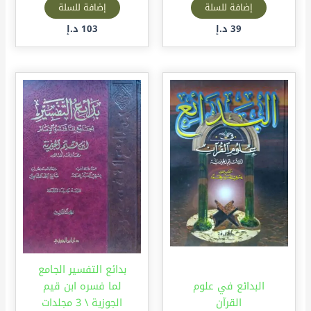
إضافة للسلة
إضافة للسلة
39
د.إ
103
د.إ
بدائع التفسير الجامع
البدائع في علوم
لما فسره ابن قيم
القرآن
الجوزية \ 3 مجلدات