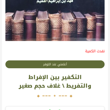
نفدت الكمية
أعلمني عند التوفر
التكفير بين الإفراط
والتفريط \ غلاف حجم صغير