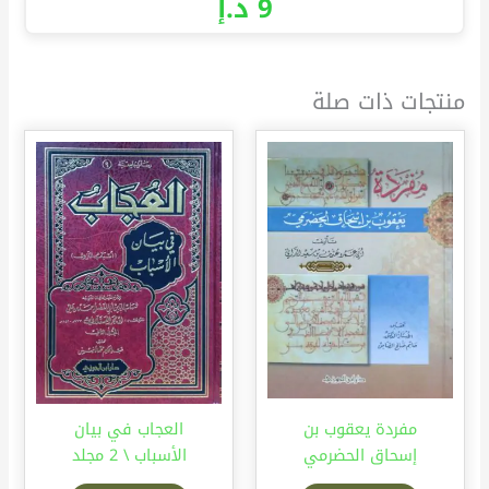
9
د.إ
منتجات ذات صلة
مفردة يعقوب بن
العجاب في بيان
إسحاق الحضرمي
الأسباب \ 2 مجلد