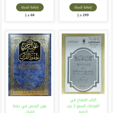
إضافة للسلة
إضافة للسلة
299
د.إ
68
د.إ
كتاب الإقناع في
القراءات السبع 2 جزء
عون الرحمن في حفظ
أغلفة
القرآن