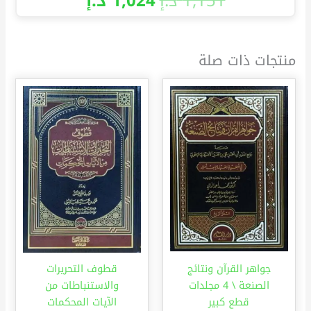
1,151
د.إ
1,024
د.إ
منتجات ذات صلة
جواهر القرآن ونتائج
قطوف التحريرات
الصنعة \ 4 مجلدات
والاستنباطات من
قطع كبير
الآيات المحكمات