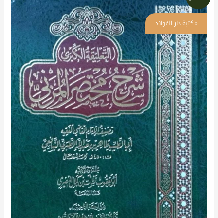
الأصلي
الحالي
هو:
هو:
1,151 د.إ.
1,024 د.إ.