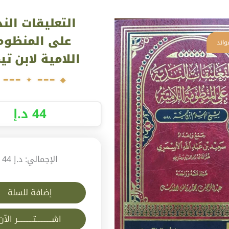
كمية
التعليقات الند
التعليقات
الندية
على المنظوم
على
اللامية لابن تي
المنظومة
اللامية
لابن
تيمية
44
د.إ
الإجمالي:
د.إ 44
إضافة للسلة
اشــــــــــتــــــــــر الآن