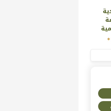
ية
ة
مية