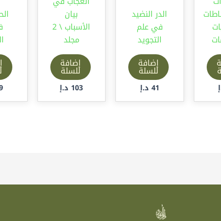
ات
العجاب في
اطات
الدر النضيد
بيان
الح
ات
في علم
الأسباب \ 2
ف
ات
التجويد
مجلد
ال
ة
إضافة
إضافة
إ
ة
للسلة
للسلة
ل
41
د.إ
103
د.إ
9
ر