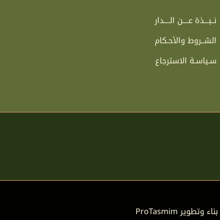
نــبـــذة عــــن الــــدار
الشــروط والأحـكام
سـياسـة الاسترجاع
بناء وتطوير
ProTasmim