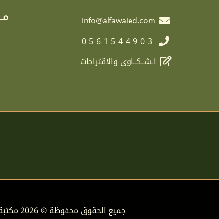
مـك
info@alfawaied.com
0561544903
الشــكــاوى والاقتراحات
جميع الحقوق محفوظة © 2026 مكتبة دار الفوائد