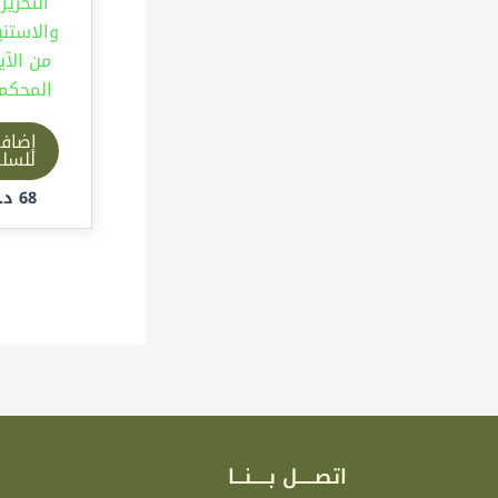
التحرير
والاستنب
من الآي
المحكم
إضاف
للسل
68
د.إ
اتصـــــل بـــــنـــا