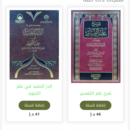
الدر النضيد في علم
شرح علم التفسير
التجويد
إضافة للسلة
إضافة للسلة
46
د.إ
41
د.إ