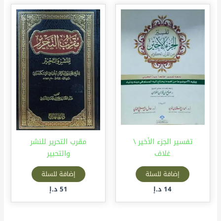
تفسير الجزء الأخير \
مقرب التحرير للنشر
غلاف
والتحبير
إضافة للسلة
إضافة للسلة
14
د.إ
51
د.إ