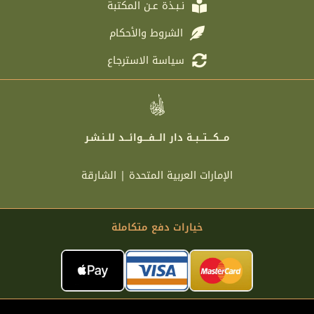
نـبـذة عـن المكتبة
الشروط والأحكام
سياسة الاسترجاع
مـــكــــتـــبــة دار الـــفــــوائـــد للــنـشـر
الإمارات العربية المتحدة | الشارقة
خيارات دفع متكاملة