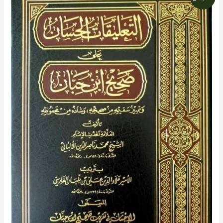
الأصلي
الحالي
التعليقات
هو:
هو:
الحسان
596 د.إ.
507 د.إ.
على
صحيح
ابن
حبان
الألباني
\
12
مجلد