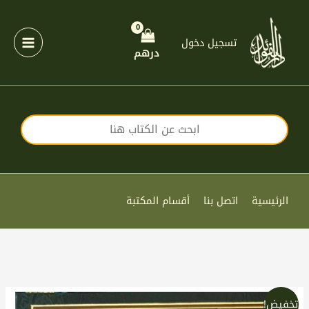
خطي
لى
لمحتوى
تسجيل دخول
درهم
الرئيسية
اتصل بنا
أقسام المكتبة
السعر
السعر
كمية
تخفيض!