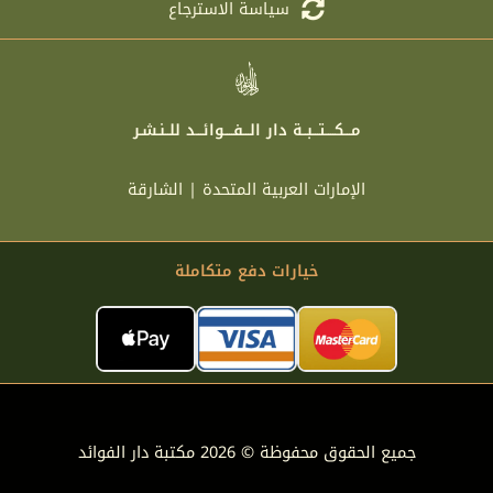
سياسة الاسترجاع
مـــكــــتـــبــة دار الـــفــــوائـــد للــنـشـر
الإمارات العربية المتحدة | الشارقة
خيارات دفع متكاملة
جميع الحقوق محفوظة © 2026 مكتبة دار الفوائد