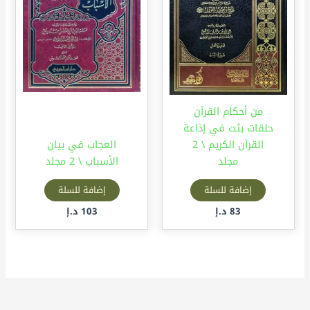
من أحكام القرآن
حلقات بثت في إذاعة
القرآن الكريم \ 2
العجاب في بيان
مجلد
الأسباب \ 2 مجلد
إضافة للسلة
إضافة للسلة
83
د.إ
103
د.إ