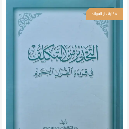
التحذير
من
التكلف
في
قراءة
القرآن
الكريم
\
غلاف