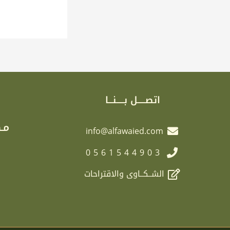
اتصـــــل بـــــنـــا
مـك
info@alfawaied.com
0561544903
الشــكــاوى والاقتراحات