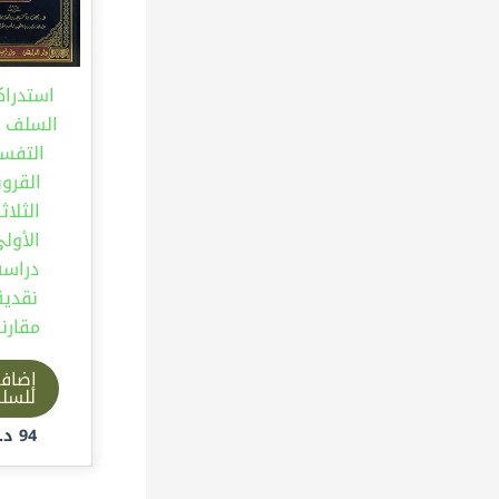
استدراك
السلف 
التفسي
القرو
الثلاث
الأول
دراسة
نقدية
مقارن
إضاف
للسل
94
د.إ