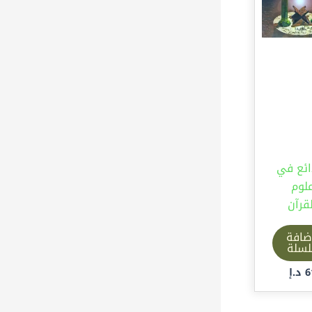
ائع في
لوم
قرآن
ضافة
لسلة
6
د.إ