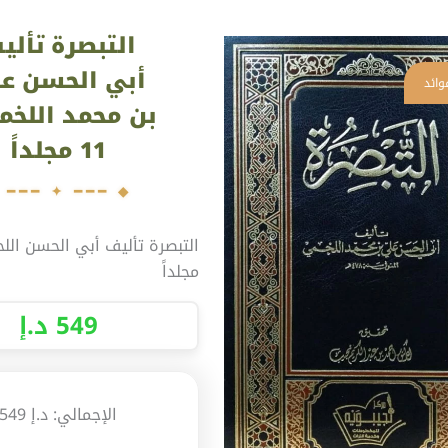
كمية
التبصرة تألي
التبصرة
تأليف
أبي الحسن ع
أبي
بن محمد اللخم
الحسن
11 مجلداً
علي
بن
محمد
اللخمي
\
مجلداً
11
مجلداً
549
د.إ
الإجمالي:
د.إ 549