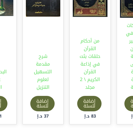
ات
في
ر
من أحكام
ن
القرآن
ة
حلقات بثت
شرح
ى
في إذاعة
مقدمة
القرآن
التسهيل
البد
الكريم \ 2
لعلوم
ع
ة
مجلد
التنزيل
ال
ة
إضافة
إضافة
إ
ة
للسلة
للسلة
ل
83
د.إ
37
د.إ
1