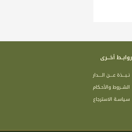
وابــط أخـــرى
نــبـــذة عــــن الــــدار
الشــروط والأحـكام
سـياسـة الاسترجاع