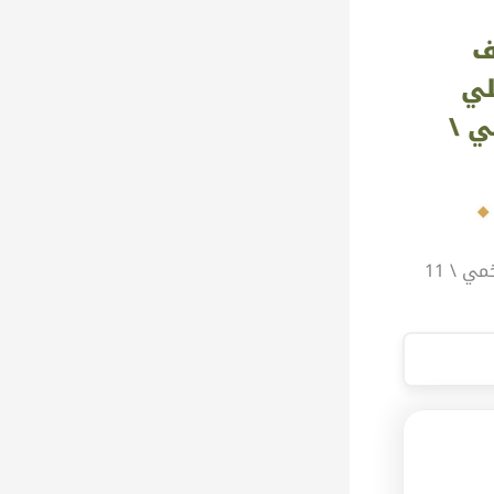
ف
لي
ي \
التبصرة تأليف أبي الحسن اللخمي \ 11