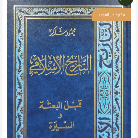
الأصلي
الحالي
هو:
هو:
784 د.إ.
685 د.إ.