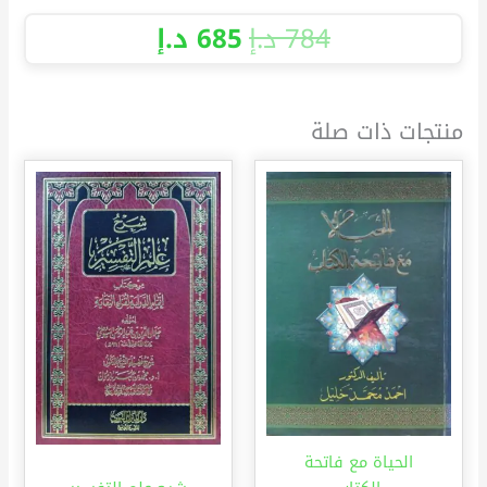
784
د.إ
685
د.إ
منتجات ذات صلة
الحياة مع فاتحة