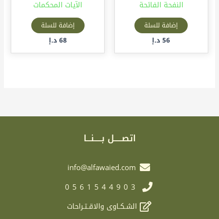
النفحة الفائحة
الآيات المحكمات
إضافة للسلة
إضافة للسلة
56
د.إ
68
د.إ
اتصـــــل بـــــنـــا
info@alfawaied.com
0561544903
الشـكـاوى والاقـتـراحات