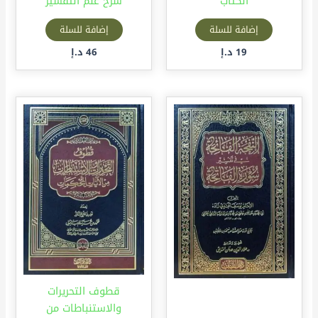
الكتاب
شرح علم التفسير
إضافة للسلة
إضافة للسلة
19
د.إ
46
د.إ
قطوف التحريرات
والاستنباطات من