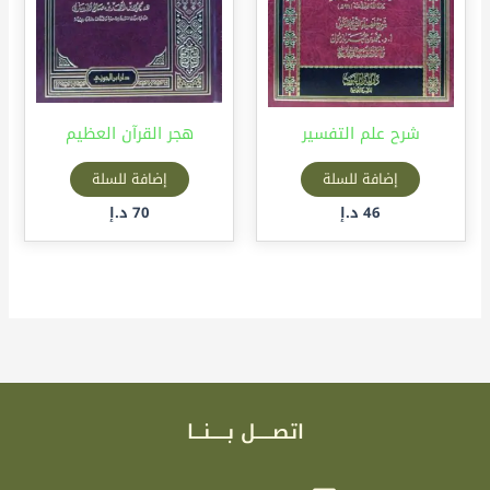
شرح علم التفسير
هجر القرآن العظيم
إضافة للسلة
إضافة للسلة
46
د.إ
70
د.إ
اتصـــــل بـــــنـــا