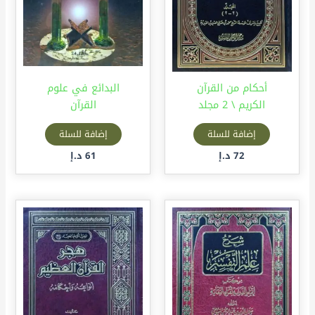
أحكام من القرآن
البدائع في علوم
الكريم \ 2 مجلد
القرآن
إضافة للسلة
إضافة للسلة
72
د.إ
61
د.إ