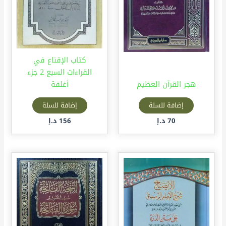
كتاب الإقناع في
القراءات السبع 2 جزء
هجر القرآن العظيم
أغلفة
إضافة للسلة
إضافة للسلة
70
د.إ
156
د.إ