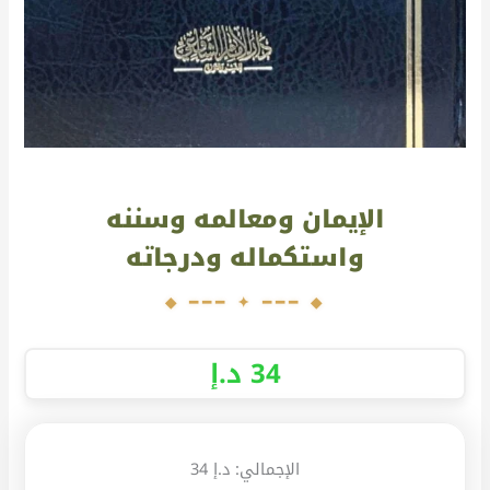
الإيمان ومعالمه وسننه
واستكماله ودرجاته
34
د.إ
الإجمالي:
د.إ 34