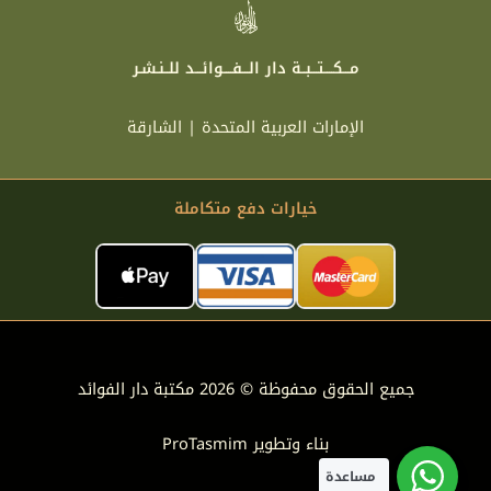
مـــكــــتـــبــة دار الـــفــــوائـــد للــنـشـر
الإمارات العربية المتحدة | الشارقة
خيارات دفع متكاملة
جميع الحقوق محفوظة © 2026 مكتبة دار الفوائد
بناء وتطوير
ProTasmim
مساعدة