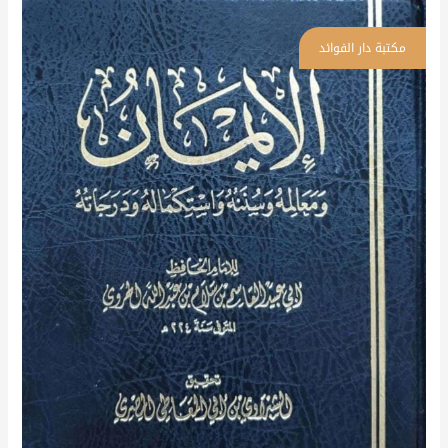
الإيمان
ومعالمه
وسننه
واستكماله
ودرجاته