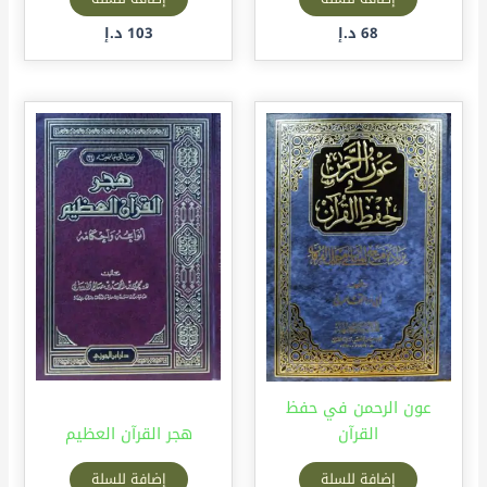
68
د.إ
103
د.إ
عون الرحمن في حفظ
القرآن
هجر القرآن العظيم
إضافة للسلة
إضافة للسلة