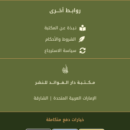
g
t
b
a
r
e
o
g
روابــط أخـــرى
a
r
o
r
m
k
a
m
نـبـذة عـن المكتبة
الشروط والأحكام
سياسة الاسترجاع
مـــكــــتـــبــة دار الـــفــــوائـــد للــنـشـر
الإمارات العربية المتحدة | الشارقة
خيارات دفع متكاملة