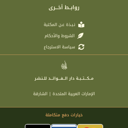
r
e
o
g
روابــط أخـــرى
a
r
o
r
m
k
a
m
نـبـذة عـن المكتبة
الشروط والأحكام
سياسة الاسترجاع
مـــكــــتـــبــة دار الـــفــــوائـــد للــنـشـر
الإمارات العربية المتحدة | الشارقة
خيارات دفع متكاملة