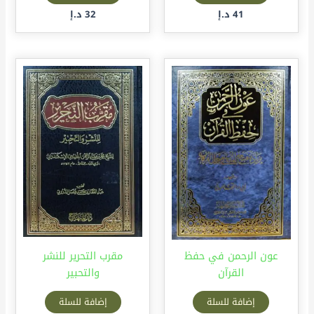
41
د.إ
32
د.إ
عون الرحمن في حفظ
مقرب التحرير للنشر
القرآن
والتحبير
إضافة للسلة
إضافة للسلة