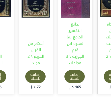
ام
بدائع
ن
التفسير
ثت
الجامع لما
عة
فسره ابن
أحكام من
ن
قيم
القرآن
الكريم \ 2
الجوزية \ 3
الكريم \ 2
ال
مجلدات
مجلد
ال
ة
إضافة
إضافة
إ
ة
للسلة
للسلة
ل
165
د.إ
72
د.إ
6