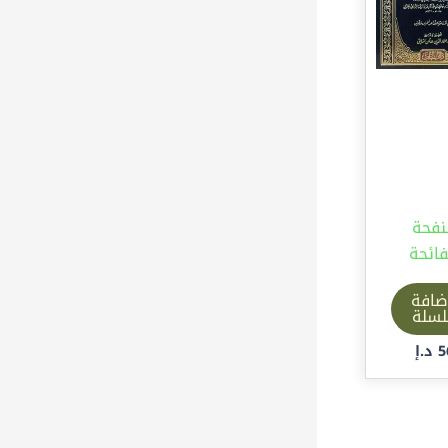
نفحة
فائحة
ضافة
لسلة
5
د.إ