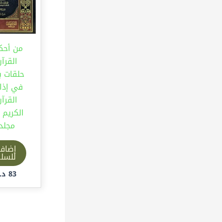
من أحك
القرآ
حلقات ب
في إذا
القرآ
مجلد
إضاف
للسل
83
د.إ