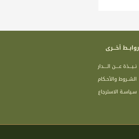
وابــط أخـــرى
نــبـــذة عــــن الــــدار
الشــروط والأحـكام
سـياسـة الاسترجاع