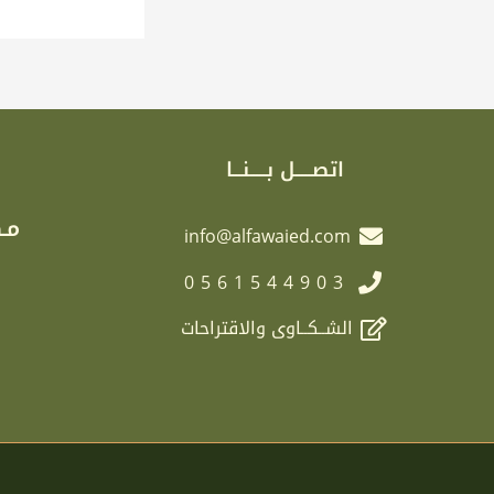
اتصـــــل بـــــنـــا
مـك
info@alfawaied.com
0561544903
الشــكــاوى والاقتراحات