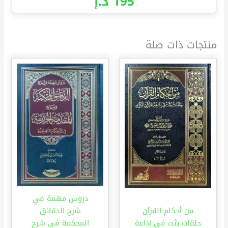
195
د.إ
منتجات ذات صلة
دروس مهمة في
من أحكام القرآن
شرح الدقائق
حلقات بثت في إذاعة
المحكمة في شرح