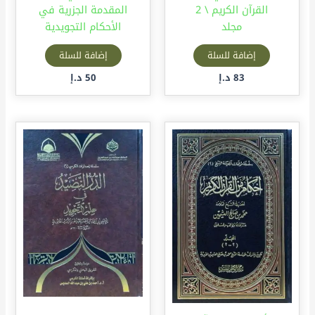
القرآن الكريم \ 2
المقدمة الجزرية في
مجلد
الأحكام التجويدية
إضافة للسلة
إضافة للسلة
83
د.إ
50
د.إ