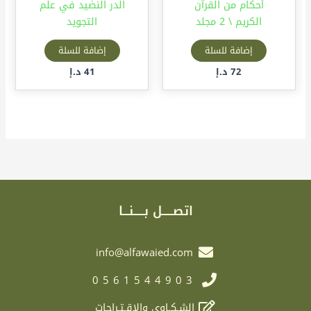
أحكام من القرآن
الدر النضيد في علم
الكريم \ 2 مجلد
التجويد
إضافة للسلة
إضافة للسلة
72
د.إ
41
د.إ
اتصـــــل بـــــنـــا
info@alfawaied.com
0561544903
الشـكـاوى والاقـتـراحات