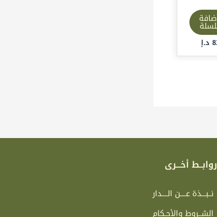
ضافة
لسلة
8
د.إ
وابــط أخـــرى
نــبـــذة عــــن الــــدار
الشــروط والأحـكام