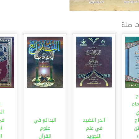
ت صلة
ح
مام
ا
ي
ال
اح
الدر النضيد
البدائع في
في
ن
في علم
علوم
أ
التجويد
القرآن
ا