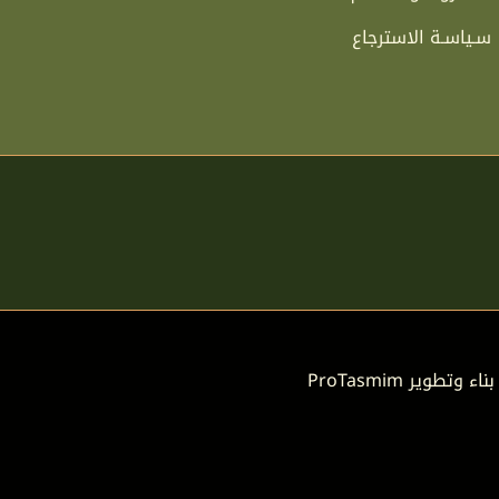
سـياسـة الاسترجاع
بناء وتطوير
ProTasmim