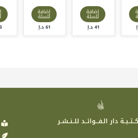
ة
إضافة
إضافة
إ
ة
للسلة
للسلة
ل
41
د.إ
61
د.إ
3
ر
ــتــبــة دار الـفـــوائــد للــنــشــر