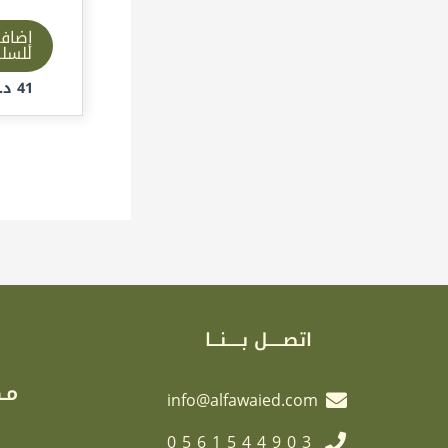
إضاف
للسل
41
د.إ
اتصـــــل بـــــنـــا
مـك
info@alfawaied.com
0561544903