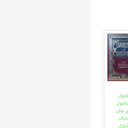
لقول
مأمول
 بيان
سباب
لنزول