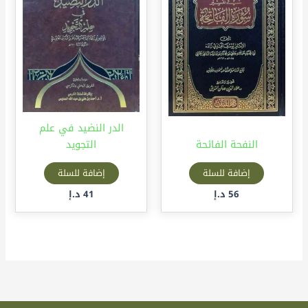
الدر النضيد في علم
النفحة الفائحة
التجويد
إضافة للسلة
إضافة للسلة
56
د.إ
41
د.إ