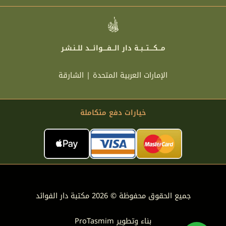
مـــكــــتـــبــة دار الـــفــــوائـــد للــنـشـر
الإمارات العربية المتحدة | الشارقة
خيارات دفع متكاملة
جميع الحقوق محفوظة © 2026 مكتبة دار الفوائد
بناء وتطوير
ProTasmim