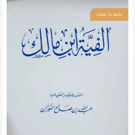
ألفية
ابن
مالك
\
غلاف