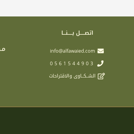
اتصـــــل بـــــنـــا
مـك
info@alfawaied.com
0561544903
الشــكــاوى والاقتراحات