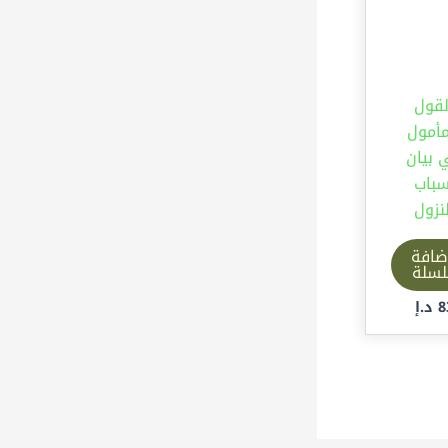
لقول
مأمول
 بيان
سباب
لنزول
ضافة
لسلة
8
د.إ