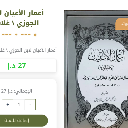
ية
أعمار الأعيان ل
مار
أعيان
الجوزي \ غلا
بن
جوزي
أعمار الأعيان لابن الجوزي \ غل
اف
27
د.إ
الإجمالي:
د.إ 27
+
-
إضافة للسلة