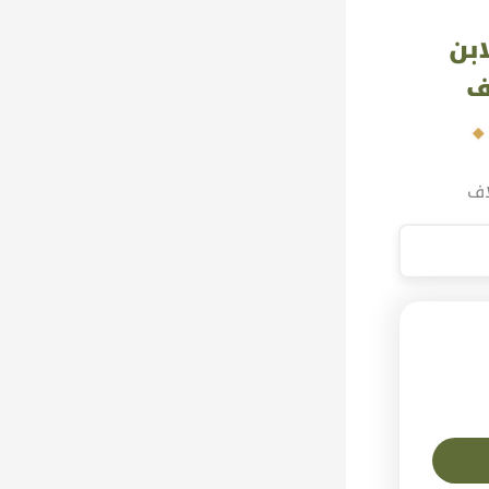
ابن
ف
اف