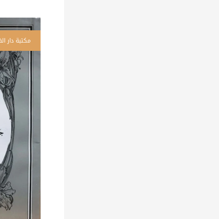
كم
أع
ال
لا
ال
\
غل