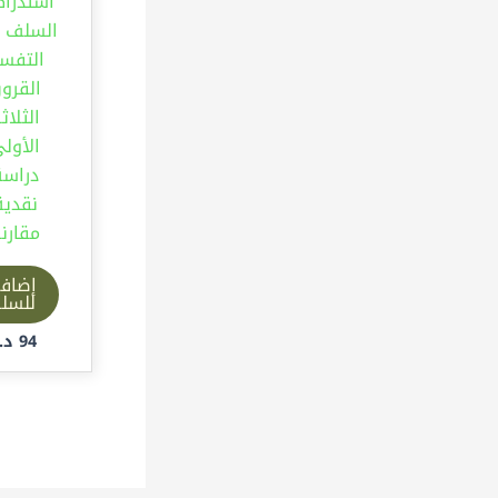
استدراك
السلف 
التفسي
القرو
الثلاث
الأول
دراسة
نقدية
مقارن
إضاف
للسل
94
د.إ