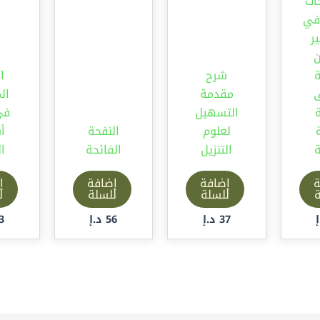
ات
في
ر
ن
ة
شرح
ا
ى
مقدمة
ال
التسهيل
في
لعلوم
النفحة
أ
ة
التنزيل
الفائحة
ا
ة
إضافة
إضافة
إ
ة
للسلة
للسلة
ل
37
د.إ
56
د.إ
3