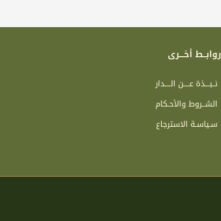
وابــط أخـــرى
نــبـــذة عــــن الــــدار
الشــروط والأحـكام
سـياسـة الاسترجاع