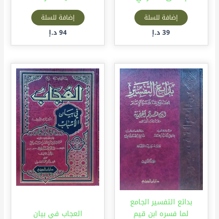
إضافة للسلة
إضافة للسلة
39
د.إ
94
د.إ
بدائع التفسير الجامع
لما فسره ابن قيم
العجاب في بيان