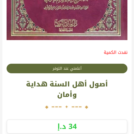
نفدت الكمية
أعلمني عند التوفر
أصول أهل السنة هداية
وأمان
34
د.إ