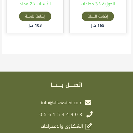
الجوزية \ 3 مجلدات
الأسباب \ 2 مجلد
إضافة للسلة
إضافة للسلة
165
د.إ
103
د.إ
اتصـــــل بـــــنـــا
info@alfawaied.com
0561544903
الشـكـاوى والاقـتـراحات