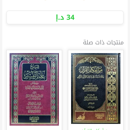
34
د.إ
منتجات ذات صلة