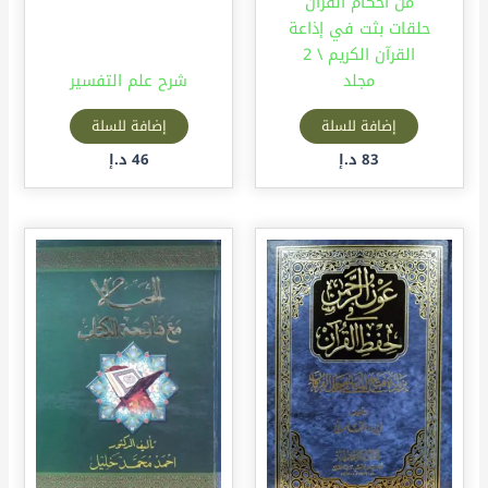
من أحكام القرآن
حلقات بثت في إذاعة
القرآن الكريم \ 2
مجلد
شرح علم التفسير
إضافة للسلة
إضافة للسلة
83
د.إ
46
د.إ