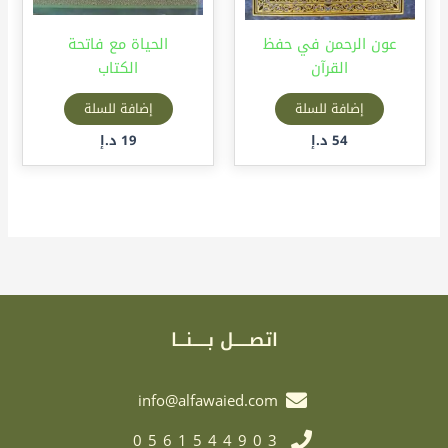
عون الرحمن في حفظ
الحياة مع فاتحة
القرآن
الكتاب
إضافة للسلة
إضافة للسلة
54
د.إ
19
د.إ
اتصـــــل بـــــنـــا
info@alfawaied.com
0561544903