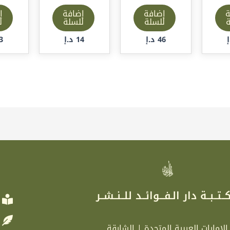
ة
إضافة
إضافة
إ
ة
للسلة
للسلة
ل
46
د.إ
14
د.إ
3
ر
ــتــبــة دار الـفـــوائــد للــنــشــر
الإمارات العربية المتحدة | الشارقة