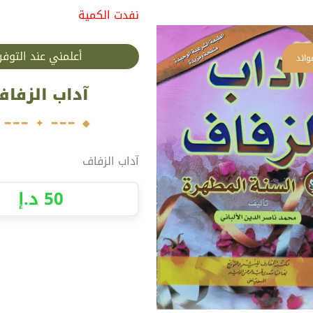
نفدت الكمية
أعلمني عند التوفر
آداب الزفاف
آداب الزفاف
50
د.إ