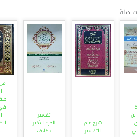
ت صلة
من 
ال
حلق
في 
بن
تفسير
ال
ق
شرح علم
الجزء الأخير
ي
التفسير
\ غلاف
م