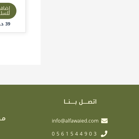
إضاف
للسل
39
د.إ
اتصـــــل بـــــنـــا
مـك
info@alfawaied.com
0561544903