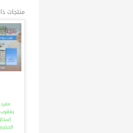
منتجات ذا
مفردة
يعقوب 
إسحا
الحضرم