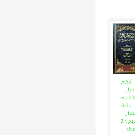
أحكام
قرآن
ات بثت
إذاعة
قرآن
الكريم \ 2
جلد