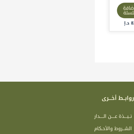
ضافة
لسلة
8
د.إ
وابــط أخـــرى
نــبـــذة عــــن الــــدار
الشــروط والأحـكام