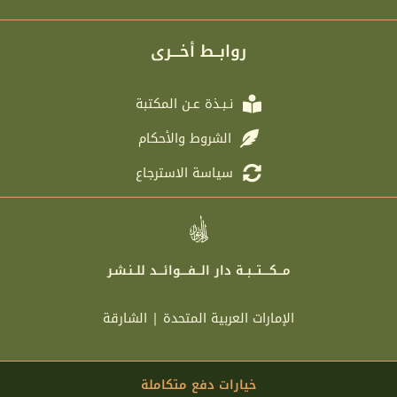
l
i
c
s
e
t
e
t
g
t
b
a
r
e
o
g
روابــط أخـــرى
a
r
o
r
m
k
a
m
نـبـذة عـن المكتبة
الشروط والأحكام
سياسة الاسترجاع
مـــكــــتـــبــة دار الـــفــــوائـــد للــنـشـر
الإمارات العربية المتحدة | الشارقة
خيارات دفع متكاملة