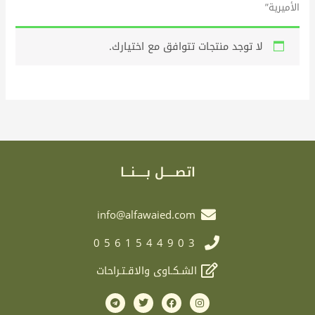
الأميرية”
لا توجد منتجات تتوافق مع اختيارك.
اتصـــــل بـــــنـــا
info@alfawaied.com
0561544903
الشـكـاوى والاقـتـراحات
T
T
F
I
e
w
a
n