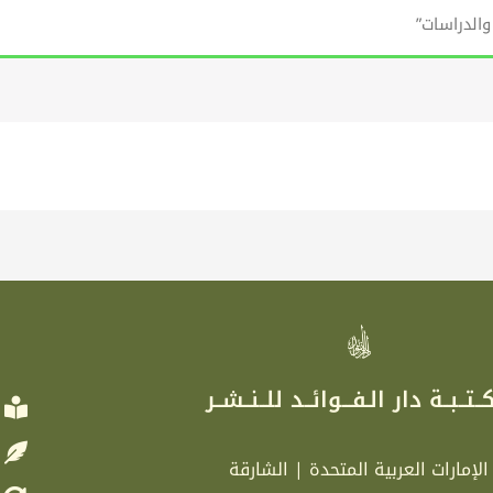
والدراسات”
ر
ــتــبــة دار الـفـــوائــد للــنــشــر
الإمارات العربية المتحدة | الشارقة