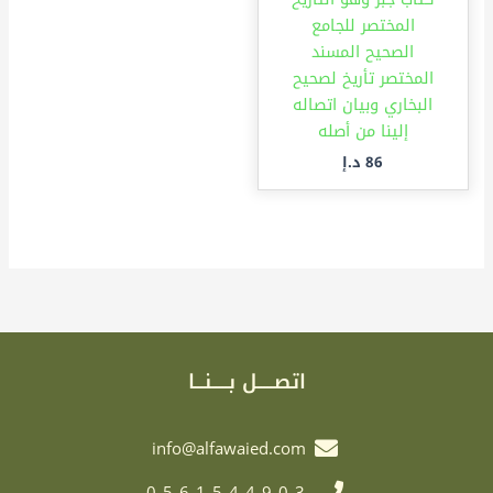
المختصر للجامع
الصحيح المسند
المختصر تأريخ لصحيح
البخاري وبيان اتصاله
إلينا من أصله
86
د.إ
اتصـــــل بـــــنـــا
info@alfawaied.com
0561544903