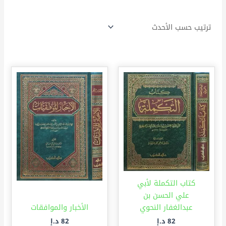
كتاب التكملة لأبي
علي الحسن بن
عبدالغفار النحوي
الأخبار والموافقات
82
د.إ
82
د.إ