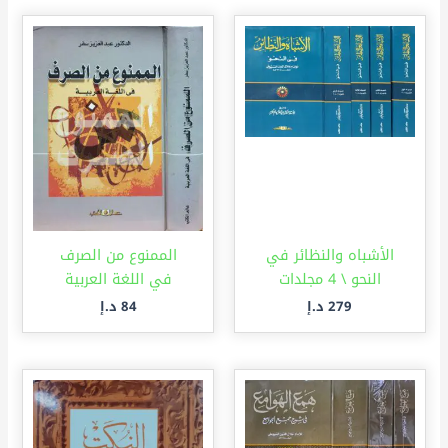
الأشباه والنظائر في
الممنوع من الصرف
النحو \ 4 مجلدات
في اللغة العربية
279
د.إ
84
د.إ