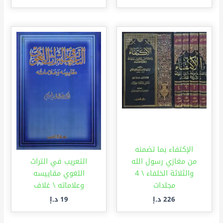
الإكتفاء بما تضمنه
من مغازي رسول الله
التعريب في التراث
والثلاثة الخلفاء \ 4
اللغوي مقاييسه
مجلدات
وعلاماته \ غلاف
226
د.إ
19
د.إ