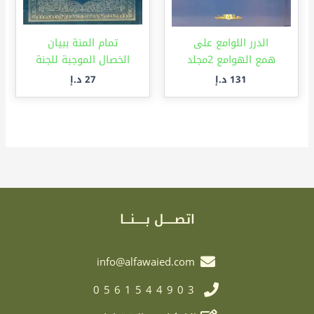
الدرر اللوامع على
تمام المنة ببيان
همع الهوامع 2مجلد
الخصال الموجبة للجنة
131
د.إ
27
د.إ
اتصـــــل بـــــنـــا
info@alfawaied.com
0561544903