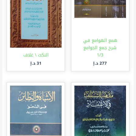
همع الهوامع في
شرح جمع الجوامع
1/3
النكت \ غلاف
277
د.إ
31
د.إ