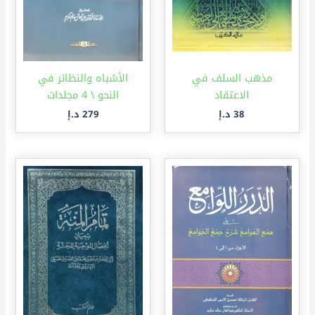
مذهب السلف في
الأشباه والنظائر في
الاعتقاد
النحو \ 4 مجلدات
38
د.إ
279
د.إ