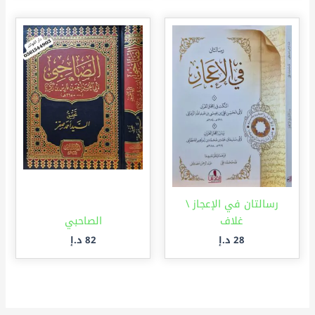
رسالتان في الإعجاز \
غلاف
الصاحبي
28
د.إ
82
د.إ