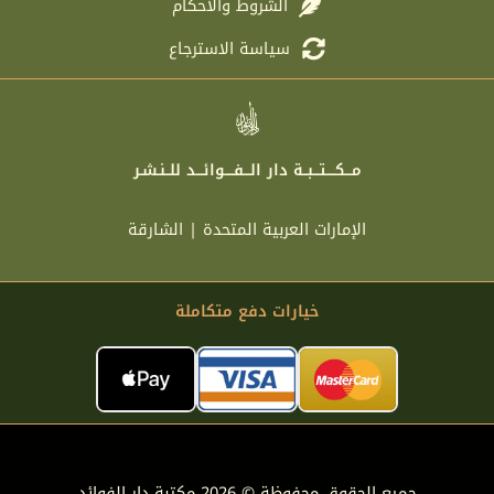
الشروط والأحكام
سياسة الاسترجاع
مـــكــــتـــبــة دار الـــفــــوائـــد للــنـشـر
الإمارات العربية المتحدة | الشارقة
خيارات دفع متكاملة
جميع الحقوق محفوظة © 2026 مكتبة دار الفوائد