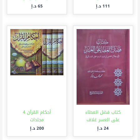
111
د.إ
65
د.إ
كتاب فضل العطاء
أحكام القرآن 4
على العسر غلاف
مجلدات
24
د.إ
200
د.إ