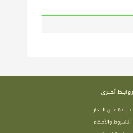
وابــط أخـــرى
نــبـــذة عــــن الــــدار
الشــروط والأحـكام