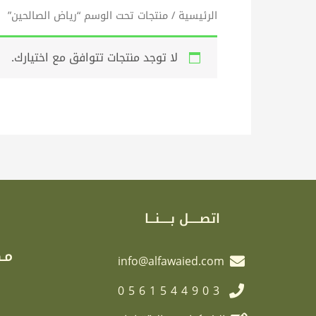
الرئيسية
/ منتجات تحت الوسم “رياض الصالحين”
لا توجد منتجات تتوافق مع اختيارك.
اتصـــــل بـــــنـــا
مـك
info@alfawaied.com
0561544903