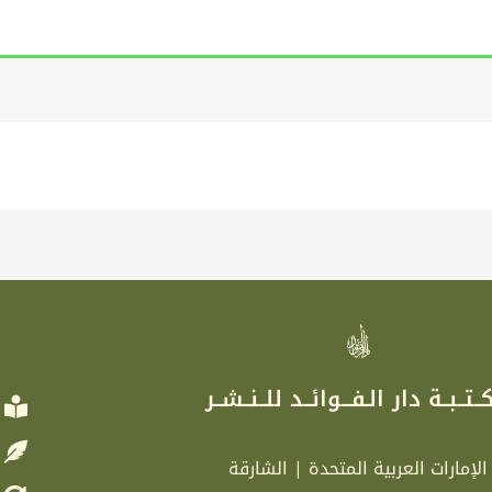
ر
ــتــبــة دار الـفـــوائــد للــنــشــر
الإمارات العربية المتحدة | الشارقة