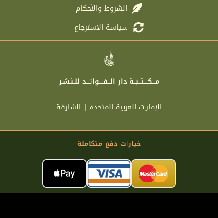
الشروط والأحكام
سياسة الاسترجاع
مـــكــــتـــبــة دار الـــفــــوائـــد للــنـشـر
الإمارات العربية المتحدة | الشارقة
خيارات دفع متكاملة