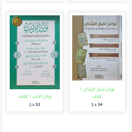
نوادر أخبار البلدان \
غلاف
نوادر الأدب \ غلاف
34
د.إ
52
د.إ