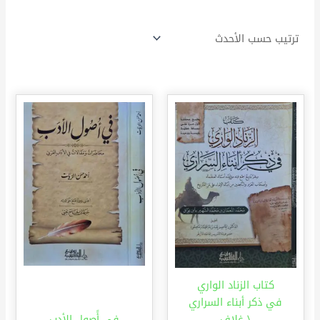
كتاب الزناد الواري
في ذكر أبناء السراري
\ غلاف
في أًصول الأدب