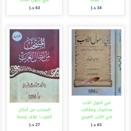
34
د.إ
63
د.إ
في أصول الأدب
محاضرات ومقالات
المنتخب من أمثال
في الأدب العربي
العرب \ غلاف وسط
63
د.إ
27
د.إ