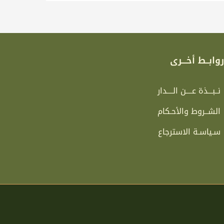
وابــط أخـــرى
نــبـــذة عــــن الــــدار
الشــروط والأحـكام
سـياسـة الاسترجاع