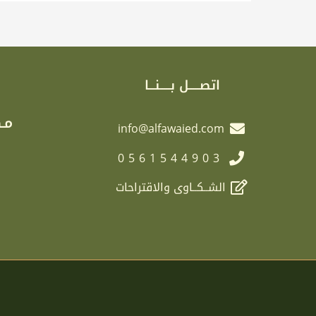
اتصـــــل بـــــنـــا
مـك
info@alfawaied.com
0561544903
الشــكــاوى والاقتراحات