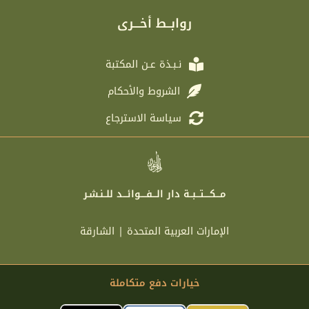
g
t
b
a
r
e
o
g
روابــط أخـــرى
a
r
o
r
m
k
a
m
نـبـذة عـن المكتبة
الشروط والأحكام
سياسة الاسترجاع
مـــكــــتـــبــة دار الـــفــــوائـــد للــنـشـر
الإمارات العربية المتحدة | الشارقة
خيارات دفع متكاملة