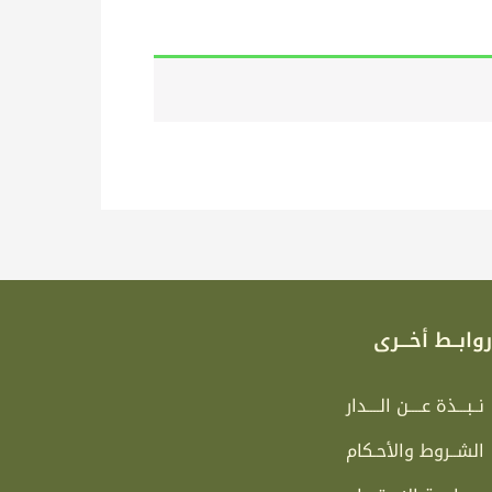
وابــط أخـــرى
نــبـــذة عــــن الــــدار
الشــروط والأحـكام