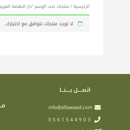
الرئيسية
/ منتجات تحت الوسم “دار النهضة العربية
لا توجد منتجات تتوافق مع اختيارك.
اتصـــــل بـــــنـــا
مـك
info@alfawaied.com
0561544903