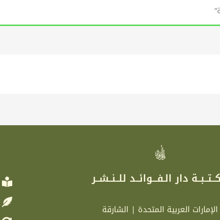
”
ر
ــتــبــة دار الـفـــوائــد للــنــشــر
الإمارات العربية المتحدة | الشارقة