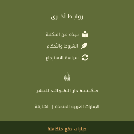
e
t
e
t
g
t
b
a
r
e
o
g
روابــط أخـــرى
a
r
o
r
m
k
a
m
نـبـذة عـن المكتبة
الشروط والأحكام
سياسة الاسترجاع
مـــكــــتـــبــة دار الـــفــــوائـــد للــنـشـر
الإمارات العربية المتحدة | الشارقة
خيارات دفع متكاملة