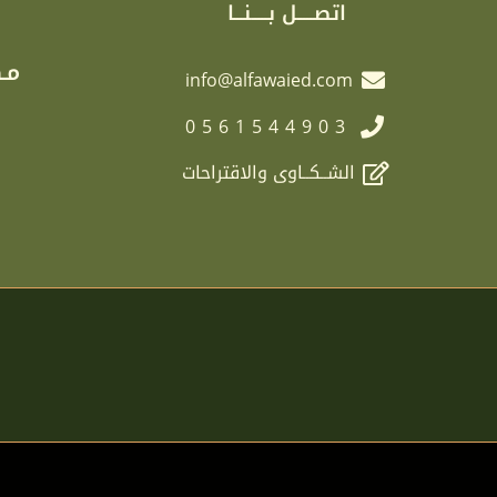
اتصـــــل بـــــنـــا
مـك
info@alfawaied.com
0561544903
الشــكــاوى والاقتراحات