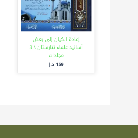
إعادة الكيان إلى بعض
أسانيد علماء تتارستان \ 3
مجلدات
159
د.إ