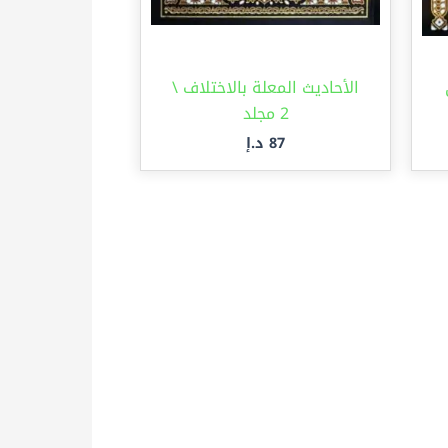
الأحاديث المعلة بالاختلاف \
2 مجلد
87
د.إ