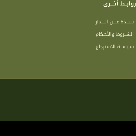
وابــط أخـــرى
نــبـــذة عــــن الــــدار
الشــروط والأحـكام
سـياسـة الاسترجاع