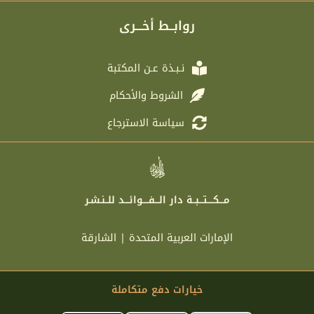
g
t
b
a
r
e
o
g
روابــط أخـــرى
a
r
o
r
m
k
a
m
نـبـذة عـن المكتبة
الشروط والأحكام
سياسة الاسترجاع
مـــكــــتـــبــة دار الـــفــــوائـــد للــنـشـر
الإمارات العربية المتحدة | الشارقة
خيارات دفع متكاملة