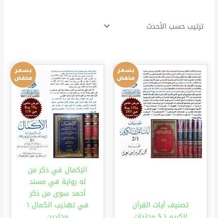
السعر
السعر
السعر
السعر
الأصلي
الحالي
الأصلي
الحالي
هو:
هو:
هو:
هو:
278 د.إ.
169 د.إ.
115 د.إ.
62 د.إ.
الإكمال في ذكر من
له رواية في مسند
أحمد سوى من ذكر
تصنيف آيات القرآن
في تهذيب الكمال \
الكريم \ 5 مجلدات
مجلدين