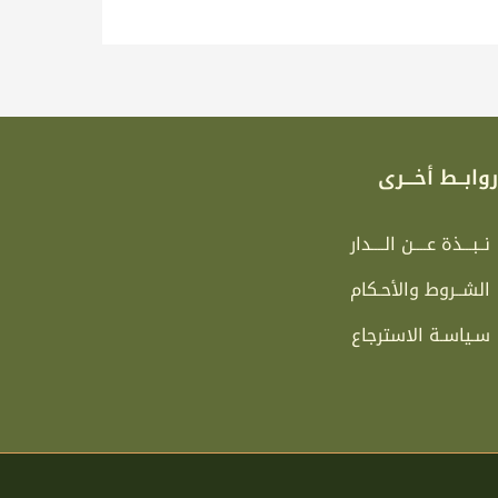
وابــط أخـــرى
نــبـــذة عــــن الــــدار
الشــروط والأحـكام
سـياسـة الاسترجاع