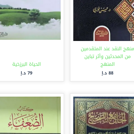
نهج النقد عند المتقدمين
من المحدثين وأثر تباين
المنهج
الحياة البرزخية
88
د.إ
79
د.إ