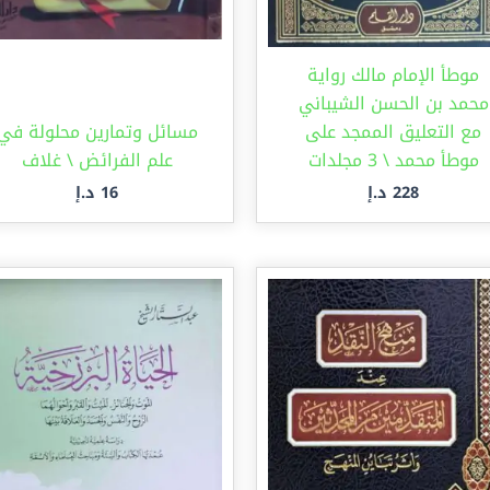
موطأ الإمام مالك رواية
محمد بن الحسن الشيباني
مع التعليق الممجد على
مسائل وتمارين محلولة في
موطأ محمد \ 3 مجلدات
علم الفرائض \ غلاف
228
د.إ
16
د.إ