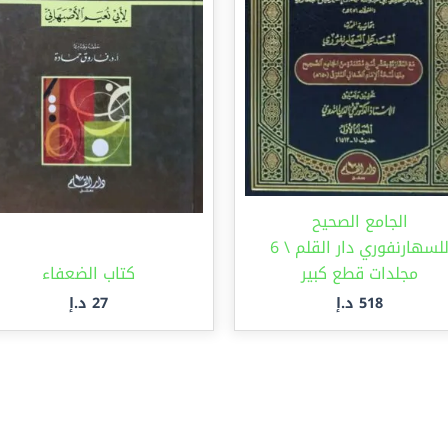
الجامع الصحيح
للسهارنفوري دار القلم \ 6
مجلدات قطع كبير
كتاب الضعفاء
518
د.إ
27
د.إ