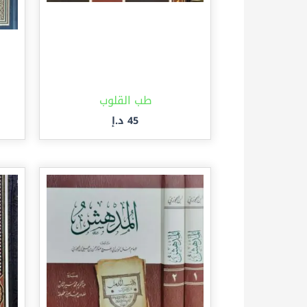
طب القلوب
45
د.إ