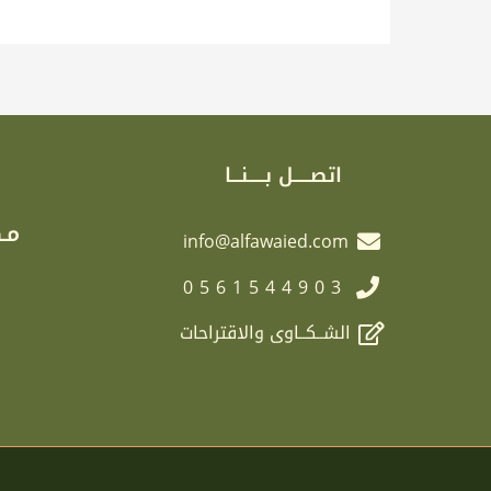
اتصـــــل بـــــنـــا
مـك
info@alfawaied.com
0561544903
الشــكــاوى والاقتراحات