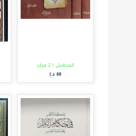
م
المدهش \ 2 مجلد
88
د.إ