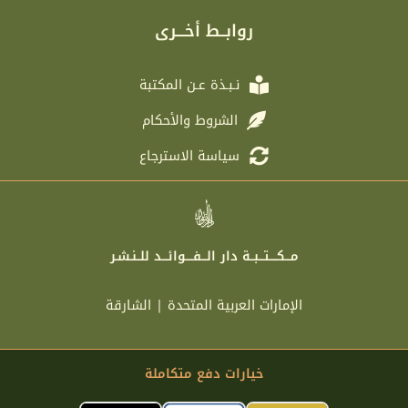
g
t
b
a
r
e
o
g
روابــط أخـــرى
a
r
o
r
m
k
a
m
نـبـذة عـن المكتبة
الشروط والأحكام
سياسة الاسترجاع
مـــكــــتـــبــة دار الـــفــــوائـــد للــنـشـر
الإمارات العربية المتحدة | الشارقة
خيارات دفع متكاملة