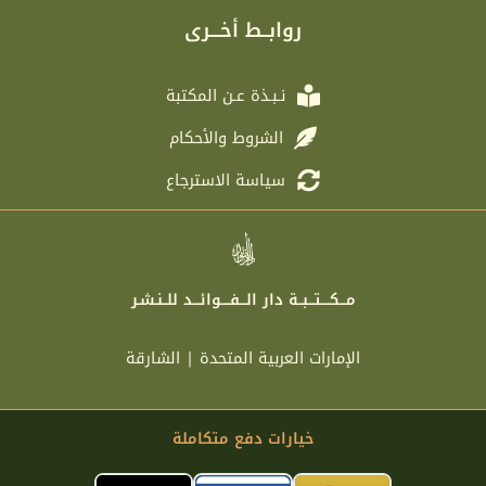
g
t
b
a
r
e
o
g
روابــط أخـــرى
a
r
o
r
m
k
a
m
نـبـذة عـن المكتبة
الشروط والأحكام
سياسة الاسترجاع
مـــكــــتـــبــة دار الـــفــــوائـــد للــنـشـر
الإمارات العربية المتحدة | الشارقة
خيارات دفع متكاملة